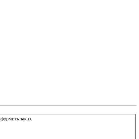
т, проконсульирует и поможет оформить заказ.